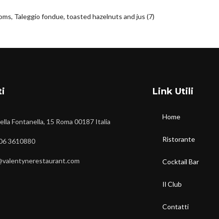
ms, Taleggio fondue, toasted hazelnuts and jus (7)
ti
Link Utili
Home
della Fontanella, 15 Roma 00187 Italia
Ristorante
06 3610880
@valentynerestaurant.com
Cocktail Bar
Il Club
Contatti