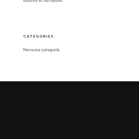
dolores et ea rebum.
CATEGORIES
Nessuna categoria