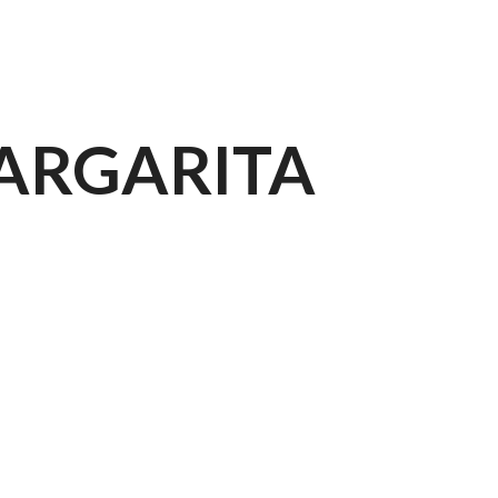
ome
Ristorante
Cocktail Bar
Il Club
Conta
ARGARITA