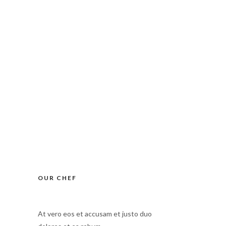
Prenota
tti
EN
IT
OUR CHEF
At vero eos et accusam et justo duo